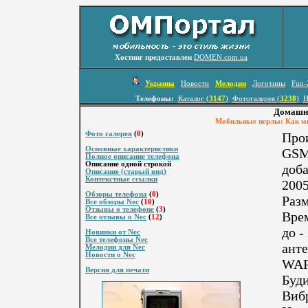
Хостинг предоставлен
DOMEN.com.ua
Украина
Новости
Мелодии
Логотипы
Fun-
Телефоны:
Каталог (
3147
)
Фотогалерея (
3238
)
Н
Домашня
Мобильные перлы: Как мн
Фото галерея
(
0
)
Про
Основные характеристики
GSM
Полное описание телефона
Описание одной строкой
доба
Описание (старый вид)
Контекстные ссылки
2005
Обзоры телефона
(
0
)
Разм
Все обзоры Nec
(
10
)
Отзывы о телефоне
(
3
)
Врем
Все отзывы о Nec
(
12
)
до -
Новинки от Nec
Все телефоны Nec
анте
Мелодии для Nec
Новости о Nec
WAP,
Версия для печати
Буди
Виб