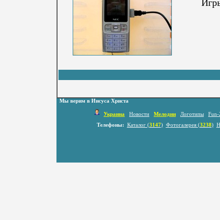
Игры
Мы верим в Иисуса Христа
Украина
Новости
Мелодии
Логотипы
Fun-
Телефоны:
Каталог (
3147
)
Фотогалерея (
3238
)
Н