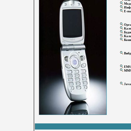
Мод
Инфр
E-ma
Орга
Кале
Буди
Каль
Конв
Вибр
EMS
MM
Java