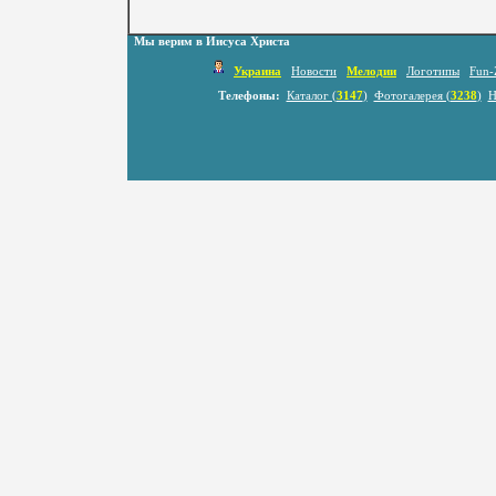
Мы верим в Иисуса Христа
Украина
Новости
Мелодии
Логотипы
Fun-
Телефоны:
Каталог (
3147
)
Фотогалерея (
3238
)
Н