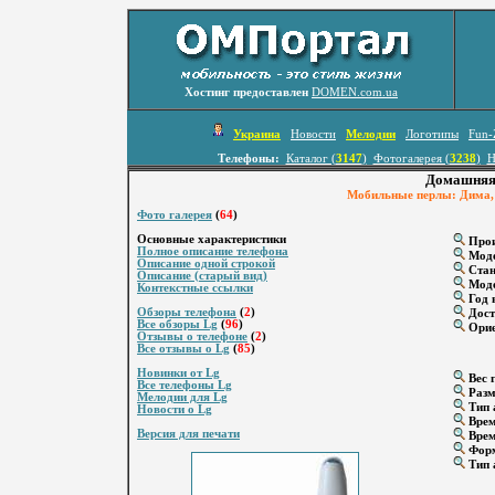
Хостинг предоставлен
DOMEN.com.ua
Украина
Новости
Мелодии
Логотипы
Fun-
Телефоны:
Каталог (
3147
)
Фотогалерея (
3238
)
Н
Домашняя 
Мобильные перлы: Дима, 
Фото галерея
(
64
)
Основные характеристики
Прои
Полное описание телефона
Мод
Описание одной строкой
Стан
Описание (старый вид)
Моде
Контекстные ссылки
Год 
Обзоры телефона
(
2
)
Дост
Все обзоры Lg
(
96
)
Орие
Отзывы о телефоне
(
2
)
Все отзывы о Lg
(
85
)
Новинки от Lg
Вес г
Все телефоны Lg
Разм
Мелодии для Lg
Тип 
Новости о Lg
Врем
Версия для печати
Врем
Форм
Тип 