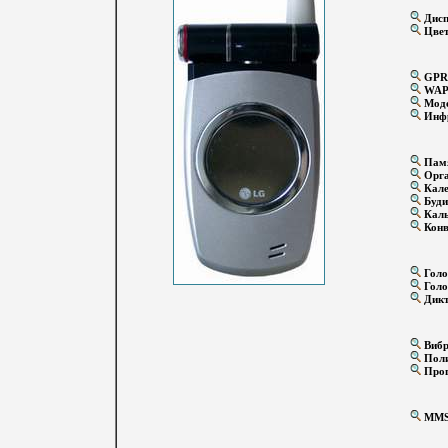
Дисп
Цвет
GPR
WA
Мод
Инфр
Памя
Орга
Кале
Буди
Каль
Конв
Голо
Голо
Дикт
Вибр
Поли
Прог
MM