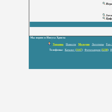
Игр
Java
Цифр
Мы верим в Иисуса Христа
Украина
Новости
Мелодии
Логотипы
Fun-
Телефоны:
Каталог (
3147
)
Фотогалерея (
3238
)
Н