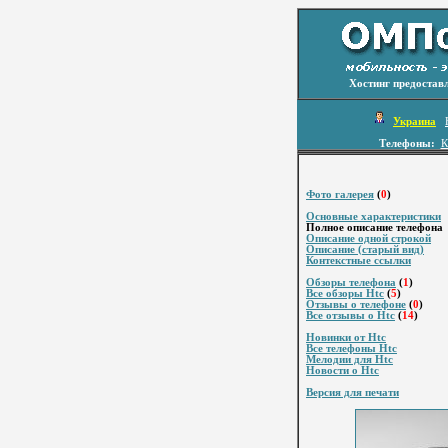
Хостинг предостав
Украина
Телефоны:
К
Фото галерея
(
0
)
Основные характеристики
Полное описание телефона
Описание одной строкой
Описание (старый вид)
Контекстные ссылки
Обзоры телефона
(
1
)
Все обзоры Htc
(
5
)
Отзывы о телефоне
(
0
)
Все отзывы о Htc
(
14
)
Новинки от Htc
Все телефоны Htc
Мелодии для Htc
Новости о Htc
Версия для печати