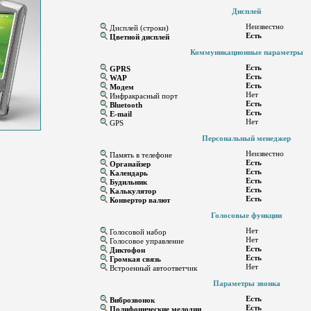
Дисплей
Неизвестно
Дисплей (строки)
Есть
Цветной дисплей
Коммуникационные параметры
Есть
GPRS
Есть
WAP
Есть
Модем
Нет
Инфракрасный порт
Есть
Bluetooth
Есть
E-mail
Нет
GPS
Персональный менеджер
Неизвестно
Память в телефоне
Есть
Органайзер
Есть
Календарь
Есть
Будильник
Есть
Калькулятор
Есть
Конвертор валют
Голосовые функции
Нет
Голосовой набор
Нет
Голосовое управление
Есть
Диктофон
Есть
Громкая связь
Нет
Встроенный автоответчик
Параметры звонка
Есть
Виброзвонок
Есть
Полифонические мелодии