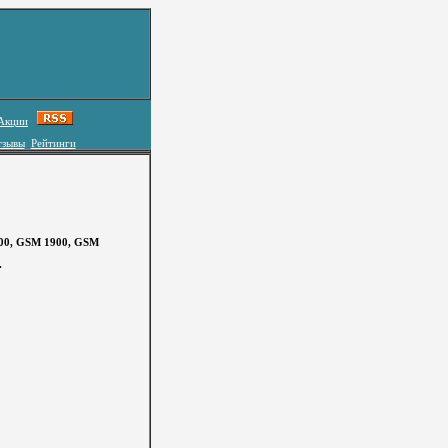
Акции
тзывы
Рейтинги
00, GSM 1900, GSM
.