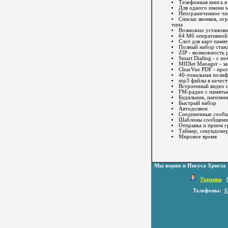
Телефонная книга в
Для одного имени м
Неограниченное чис
Списки звонков, ог
типа
Возможно установит
64 Мб оперативной
Слот для карт памя
Полный набор стан
ZIP - возможность 
Smart Dialing - с 
MIDlet Manager - з
ClearVue PDF - пр
40-тональная поли
mp3 файлы в качест
Встроенный видео 
FM-радио с память
Будильник, напоми
Быстрый набор
Автодозвон
Соединенные сооб
Шаблоны сообщен
Отправка и прием 
Таймер, секундоме
Мировое время
Мы верим в Иисуса Христа
Украина
Телефоны:
К