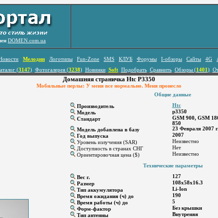
лен
DOMEN.com.ua
Новости
Мелодии
Логотипы
Fun-Zone
SMS
КЛУБ
Форумы
I-обзоры
Сайты
4G
аталог (
3147
)
Фотогалерея (
3238
)
Новинки
Soft
Подобрать
Сравнить
Обзоры (
1401
)
О
Домашняя страничка Htc P3350
Мобильные перлы: У меня все нормально. Меня пронесло
Общие данные
Htc
Производитель
p3350
Модель
GSM 900, GSM 18
Стандарт
850
23 Февраля 2007 г
Модель добавлена в базу
2007
Год выпуска
Неизвестно
Уровень излучения (SAR)
Нет
Доступность в странах СНГ
Неизвестно
Ориентировочная цена ($)
Технические параметры
127
Вес г.
108x58x16.3
Размер
Li-Ion
Тип аккумулятора
190
Время ожидания (ч) до
5
Время работы (ч) до
Без крышки
Форм-фактор
Внутреняя
Тип антенны