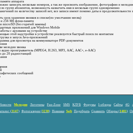
 памяти аппарата
ожно записать несколько номеров, а так же присвоить изображение, фотографию и мелоди
ло групп абонентов, возможность назначить имя в несколько групп одновременно
раничений по количеству записей нет, все записи имеют помимо даты и продолжительности з
ь срок хранения звонков в списке(по умолчанию месяц)
 и 256 Мб флэш-памяти
ти microSD (без горячей замены)
дартных приложений для Windows Mobile
работы с архивами на устройстве
помощью этой надстройки в устройстве реализуется быстрый поиск по контактам
агрузка и запуск Java-приложений
ограмма для просмотра на коммуникаторе PDF-документов
фония
ве мелодии звонка
и аудио проигрываетель (MPEG4, H.263, МР3, ААС, ААС+, е-ААС)
ю до 20 радиостанций
нания
щения
ий
графических сообщений
р
Новости
Мелодии
Логотипы
Fun-Zone
SMS
КЛУБ
Форумы
I-обзоры
Сайты
4G
аталог (
3147
)
Фотогалерея (
3238
)
Новинки
Soft
Подобрать
Сравнить
Обзоры (
1401
)
О