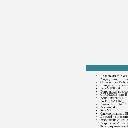
Поддержка eGSM 8
Аккумулятор Li-Io
ОС Windows Mobile 
Процессор: Texas 
Java MIDP 2.0
Встроенный почтов
GPRS/EDGE class B m
WAP 2.0/xHTML
Wi-Fi (802.11b/g)
Bluetooth 2.0 без E
Push e-mail
SyncML
Синхронизация с ПК
Дисплей - сенсорны
Разрешение 240х320
Встроенная 2.0 мег
H.263 с разрешением M