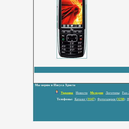
Мы верим в Иисуса Христа
Украина
Новости
Мелодии
Логотипы
Fun-
Телефоны:
Каталог (
3147
)
Фотогалерея (
3238
)
Н