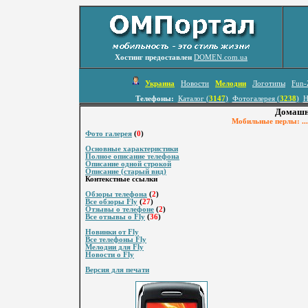
Хостинг предоставлен
DOMEN.com.ua
Украина
Новости
Мелодии
Логотипы
Fun-
Телефоны:
Каталог (
3147
)
Фотогалерея (
3238
)
Н
Домашня
Мобильные перлы: ...
Фото галерея
(
0
)
Основные характеристики
Полное описание телефона
Описание одной строкой
Описание (старый вид)
Контекстные ссылки
Обзоры телефона
(
2
)
Все обзоры Fly
(
27
)
Отзывы о телефоне
(
2
)
Все отзывы о Fly
(
36
)
Новинки от Fly
Все телефоны Fly
Мелодии для Fly
Новости о Fly
Версия для печати