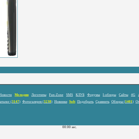
Новости
Мелодии
Логотипы
Fun-Zone
SMS
КЛУБ
Форумы
I-обзоры
Сайты
4G
аталог (
3147
)
Фотогалерея (
3238
)
Новинки
Soft
Подобрать
Сравнить
Обзоры (
1401
)
О
00:00 sec.