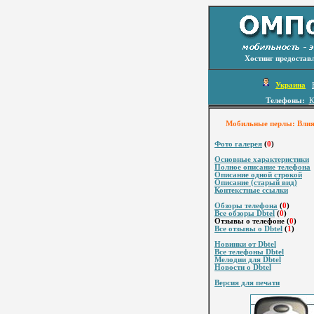
Хостинг предостав
Украина
Телефоны:
К
Мобильные перлы: Влиян
Фото галерея
(
0
)
Основные характеристики
Полное описание телефона
Описание одной строкой
Описание (старый вид)
Контекстные ссылки
Обзоры телефона
(
0
)
Все обзоры Dbtel
(
0
)
Отзывы о телефоне (
0
)
Все отзывы о Dbtel
(
1
)
Новинки от Dbtel
Все телефоны Dbtel
Мелодии для Dbtel
Новости о Dbtel
Версия для печати