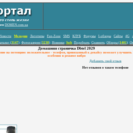
лен
DOMEN.com.ua
Новости
Мелодии
Логотипы
Fun-Zone
SMS
КЛУБ
Форумы
I-обзоры
Сайты
4G
аталог (
3147
)
Фотогалерея (
3238
)
Новинки
Soft
Подобрать
Сравнить
Обзоры (
1401
)
О
Домашняя страничка Dbtel 2029
ие на потенцию: положительное - телефон, пpивязанный к девайсy поможет yлyчшит
особенно в pежиме вибpо
Добавить свой отзыв
Нет отзывов о таком телефоне