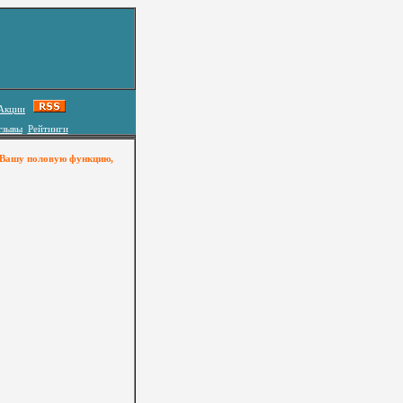
Акции
тзывы
Рейтинги
ь Вашy половyю фyнкцию,