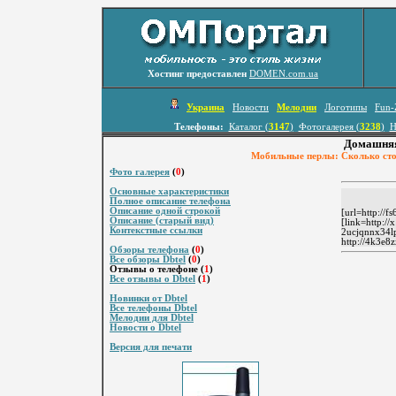
Хостинг предоставлен
DOMEN.com.ua
Украина
Новости
Мелодии
Логотипы
Fun-
Телефоны:
Каталог (
3147
)
Фотогалерея (
3238
)
Н
Домашняя
Мобильные перлы: Сколько стои
Фото галерея
(
0
)
Основные характеристики
Полное описание телефона
Описание одной строкой
[url=http://
Описание (старый вид)
[link=http:/
Контекстные ссылки
2ucjqnnx34l
http://4k3e
Обзоры телефона
(
0
)
Все обзоры Dbtel
(
0
)
Отзывы о телефоне (
1
)
Все отзывы о Dbtel
(
1
)
Новинки от Dbtel
Все телефоны Dbtel
Мелодии для Dbtel
Новости о Dbtel
Версия для печати