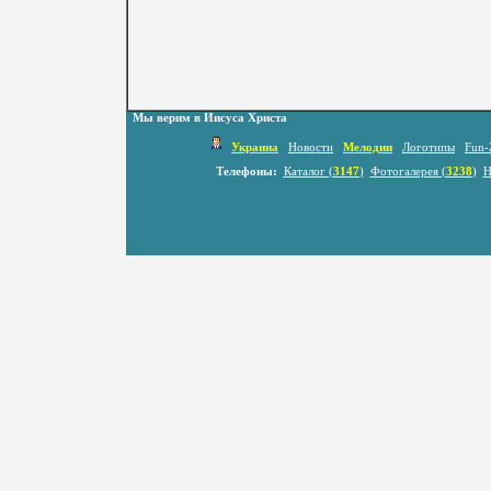
Мы верим в Иисуса Христа
Украина
Новости
Мелодии
Логотипы
Fun-
Телефоны:
Каталог (
3147
)
Фотогалерея (
3238
)
Н