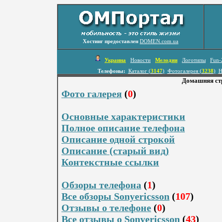
Хостинг предоставлен
DOMEN.com.ua
Украина
Новости
Мелодии
Логотипы
Fun-
Телефоны:
Каталог (
3147
)
Фотогалерея (
3238
)
Н
Домашняя стр
Фото галерея
(
0
)
Основные характеристики
Полное описание телефона
Описание одной строкой
Описание (старый вид)
Контекстные ссылки
Обзоры телефона
(
1
)
Все обзоры Sonyericsson
(
107
)
Отзывы о телефоне
(
0
)
Все отзывы о Sonyericsson
(
43
)