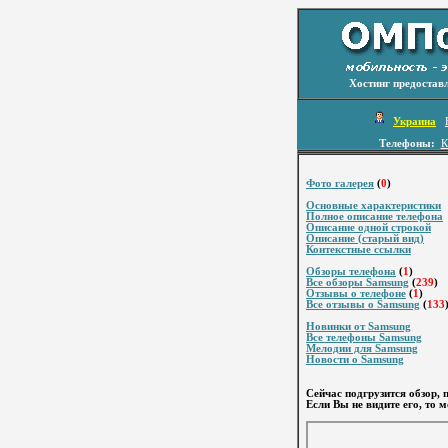
Хостинг предостав
Украина
Телефоны:
К
Фото галерея
(
0
)
Основные характеристики
Полное описание телефона
Описание одной строкой
Описание (старый вид)
Контекстные ссылки
Обзоры телефона
(
1
)
Все обзоры Samsung
(
239
)
Отзывы о телефоне
(
1
)
Все отзывы о Samsung
(
133
Новинки от Samsung
Все телефоны Samsung
Мелодии для Samsung
Новости о Samsung
Сейчас подгрузится обзор, 
Если Вы не видите его, то 