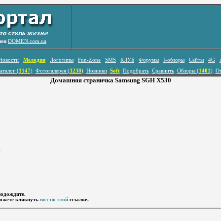
лен
DOMEN.com.ua
Новости
Мелодии
Логотипы
Fun-Zone
SMS
КЛУБ
Форумы
I-обзоры
Сайты
4G
аталог (
3147
)
Фотогалерея (
3238
)
Новинки
Soft
Подобрать
Сравнить
Обзоры (
1401
)
О
Домашняя страничка Samsung SGH X530
)
подождите.
можете кликнуть
вот по этой
ссылке.