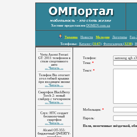
Хостинг предоставлен
DOMEN.com.ua
Украина
Новости
Мелодии
Логотипы
Fun-
Телефоны:
Каталог (
3147
)
Фотогалерея (
3238
)
Н
Vertu Ascent Ferrari
GT: 2011 телефонов в
Телефон:
стиле спортивного
Тема:
*
авто
... Читать ...
Текст:
*
Телефон Bio отогнет
угол гибкой крышки
при входящем звонке
... Читать ...
Смартфон BlackBerry
Torch 2: новый
слайдер с тачскрином
... Читать ...
Мобильщик:
*
Слух: HTC создает
бескнопочный
Пароль:
смартфон
... Читать ...
Поля, помеченные звёздочкой, обя
Alcatel OT-355:
бюджетный QWERTY-
моноблок