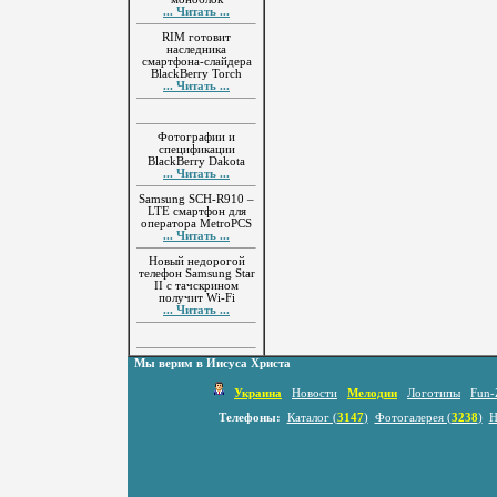
... Читать ...
RIM готовит
наследника
смартфона-слайдера
BlackBerry Torch
... Читать ...
Фотографии и
спецификации
BlackBerry Dakota
... Читать ...
Samsung SCH-R910 –
LTE смартфон для
оператора MetroPCS
... Читать ...
Новый недорогой
телефон Samsung Star
II с тачскрином
получит Wi-Fi
... Читать ...
Мы верим в Иисуса Христа
Украина
Новости
Мелодии
Логотипы
Fun-
Телефоны:
Каталог (
3147
)
Фотогалерея (
3238
)
Н