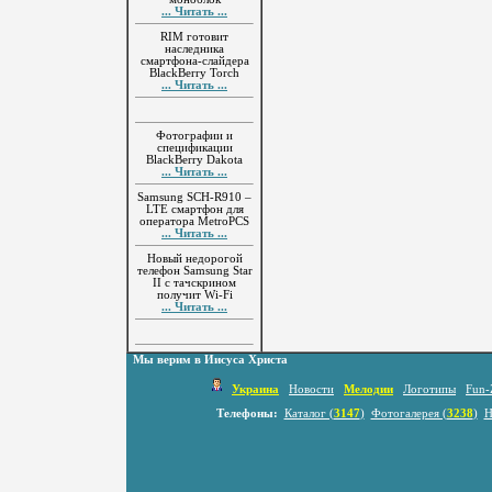
... Читать ...
RIM готовит
наследника
смартфона-слайдера
BlackBerry Torch
... Читать ...
Фотографии и
спецификации
BlackBerry Dakota
... Читать ...
Samsung SCH-R910 –
LTE смартфон для
оператора MetroPCS
... Читать ...
Новый недорогой
телефон Samsung Star
II с тачскрином
получит Wi-Fi
... Читать ...
Мы верим в Иисуса Христа
Украина
Новости
Мелодии
Логотипы
Fun-
Телефоны:
Каталог (
3147
)
Фотогалерея (
3238
)
Н