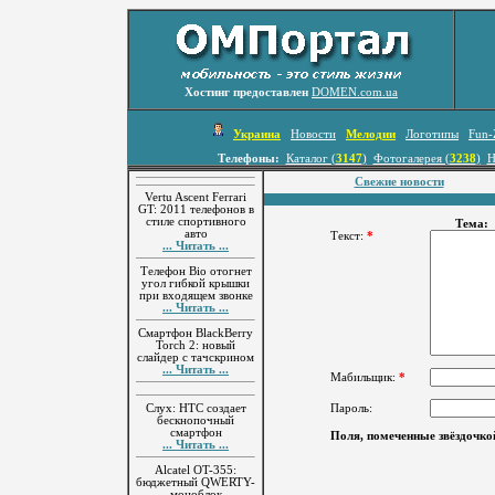
Хостинг предоставлен
DOMEN.com.ua
Украина
Новости
Мелодии
Логотипы
Fun-
Телефоны:
Каталог (
3147
)
Фотогалерея (
3238
)
Н
Свежие новости
Vertu Ascent Ferrari
GT: 2011 телефонов в
стиле спортивного
Тема
авто
Текст:
*
... Читать ...
Телефон Bio отогнет
угол гибкой крышки
при входящем звонке
... Читать ...
Смартфон BlackBerry
Torch 2: новый
слайдер с тачскрином
... Читать ...
Мабильщик:
*
Слух: HTC создает
Пароль:
бескнопочный
смартфон
Поля, помеченные звёздочко
... Читать ...
Alcatel OT-355:
бюджетный QWERTY-
моноблок