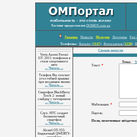
Хостинг предоставлен
DOMEN.com.ua
Украина
Новости
Мелодии
Логотипы
Fun-
Телефоны:
Каталог (
3147
)
Фотогалерея (
3238
)
Н
Свежие новости
Vertu Ascent Ferrari
GT: 2011 телефонов в
стиле спортивного
Тема:
V
авто
Текст:
*
... Читать ...
Телефон Bio отогнет
угол гибкой крышки
при входящем звонке
... Читать ...
Смартфон BlackBerry
Torch 2: новый
слайдер с тачскрином
... Читать ...
Мабильщик:
*
Слух: HTC создает
Пароль:
бескнопочный
смартфон
Поля, помеченные звёздочко
... Читать ...
Alcatel OT-355:
бюджетный QWERTY-
моноблок