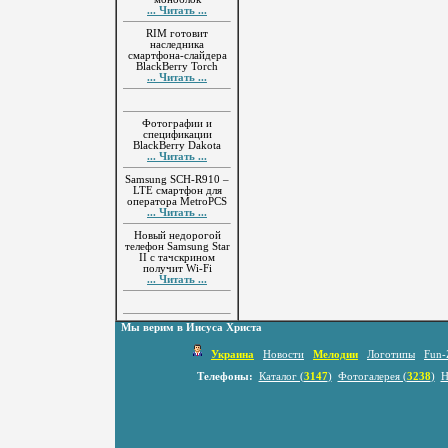
... Читать ...
RIM готовит
наследника
смартфона-слайдера
BlackBerry Torch
... Читать ...
Фотографии и
спецификации
BlackBerry Dakota
... Читать ...
Samsung SCH-R910 –
LTE смартфон для
оператора MetroPCS
... Читать ...
Новый недорогой
телефон Samsung Star
II с тачскрином
получит Wi-Fi
... Читать ...
Мы верим в Иисуса Христа
Украина
Новости
Мелодии
Логотипы
Fun-
Телефоны:
Каталог (
3147
)
Фотогалерея (
3238
)
Н