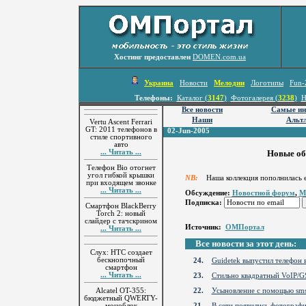
Хостинг предоставлен
DOMEN.com.ua
Украина
Новости
Мелодии
Логотипы
Fun-
Телефоны:
Каталог (
3147
)
Фотогалерея (
3238
)
Н
Все новости
Самые ин
Наши
Альтл
Vertu Ascent Ferrari
GT: 2011 телефонов в
02-Jun-2005
стиле спортивного
авто
... Читать ...
Новые об
Телефон Bio отогнет
угол гибкой крышки
NB:
Наша коллекция пополнилась е
при входящем звонке
... Читать ...
Обсуждение:
Новостной форум
,
М
Подписка:
Смартфон BlackBerry
Torch 2: новый
слайдер с тачскрином
Источник:
ОМПортал
... Читать ...
Все новости за этот день:
Слух: HTC создает
бескнопочный
24.
Guidetek выпустил телефон 
смартфон
... Читать ...
23.
Стильно квадратный VoIP/
Alcatel OT-355:
22.
Усыновление с помощью sm
бюджетный QWERTY-
моноблок
21.
В сети появились фотограф