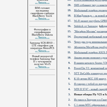
... Читать ...
20.
SMS отбивают тягу к никот
RIM готовит
19.
Мобильный телефон провери
наследника
смартфона-слайдера
18.
В МакДональдс – за новой 
BlackBerry Torch
... Читать ...
17.
Wi-Fi может погубить GPRS
16.
Sidekick от Samsung
(
обсуд
Фотографии и
15.
"Мегафон-Москва" расширя
спецификации
BlackBerry Dakota
14.
Прозрачный мобильный теле
... Читать ...
13.
Через два года минимальная
Samsung SCH-R910 –
LTE смартфон для
12.
Абоненты МегаФона пробую
оператора MetroPCS
... Читать ...
11.
Мобильный телефон ASUS J2
Новый недорогой
10.
Анализ крови поможет сдел
телефон Samsung Star
II с тачскрином
9.
В нашем каталоге Soutec V3
получит Wi-Fi
... Читать ...
8.
PowerChe V1: компактный и
7.
NTT DoCoMo планирует пре
6.
К 10-летию НСС 100 минут 
5.
Я говорю с тобой из лондо
4.
WIN II S747 - новый смартф
3.
Новые обзоры Fly V25 и 
2.
Из такси в Лондоне и в Гла
1.
С 1 июня МТС официально п