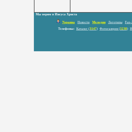
Мы верим в Иисуса Христа
Украина
Новости
Мелодии
Логотипы
Fun-
Телефоны:
Каталог (
3147
)
Фотогалерея (
3238
)
Н