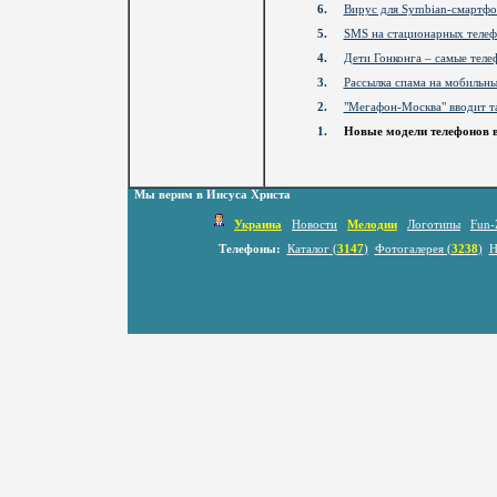
6.
Вирус для Symbian-смартфо
5.
SMS на стационарных телефо
4.
Дети Гонконга – самые теле
3.
Рассылка спама на мобильны
2.
"Мегафон-Москва" вводит т
1.
Новые модели телефонов в
Мы верим в Иисуса Христа
Украина
Новости
Мелодии
Логотипы
Fun-
Телефоны:
Каталог (
3147
)
Фотогалерея (
3238
)
Н