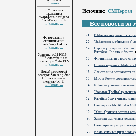
... Читать ...
Источник:
ОМПортал
RIM готовит
наследника
смартфона-слайдера
BlackBerry Torch
Все новости за эт
... Читать ...
21.
В Москве открывается "горяч
Фотографии и
спецификации
20.
"Забастовка мобильников" д
BlackBerry Dakota
... Читать ...
19.
Первые розыгрыши Siemens в
Витебске, Гродно и Бресте
Samsung SCH-R910 –
LTE смартфон для
18.
Филиппинцы протестуют пр
оператора MetroPCS
... Читать ...
17.
Новые сведения о Motorola
Новый недорогой
16.
Две столицы потеряют трёх
телефон Samsung Star
II с тачскрином
15.
МТС в Гомеле соединяет се
получит Wi-Fi
... Читать ...
14.
Nokia не успевает поставля
13.
"Большая Тройка" культиви
12.
Китайцы будут читать книг
11.
Спецверсия MiTAC Mio 8390
10.
"Улан-Удэнская сотовая сет
9.
Samsung выпустила коллекц
8.
Спонсоры запрещают камера
7.
Nokia займется цифровой м