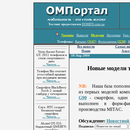
Хостинг предоставлен
DOMEN.com.ua
Украина
Новости
Мелодии
Логотипы
Fun-
Телефоны:
Каталог (
3147
)
Фотогалерея (
3238
)
Н
Все новости
Самые ин
Наши
Альтл
Vertu Ascent Ferrari
GT: 2011 телефонов в
10-Aug-2004
стиле спортивного
авто
... Читать ...
Новые модели т
Телефон Bio отогнет
угол гибкой крышки
при входящем звонке
... Читать ...
NB:
Наша база пополни
Смартфон BlackBerry
Torch 2: новый
из первых моделей компа
слайдер с тачскрином
G90
- смартфон, один 
... Читать ...
выполнен в форм-фа
Слух: HTC создает
производства MITAC.
бескнопочный
смартфон
... Читать ...
Обсуждение:
Новостной
Alcatel OT-355:
Подписка:
бюджетный QWERTY-
моноблок