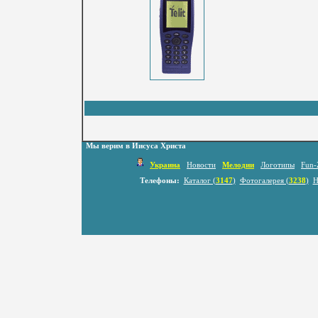
Мы верим в Иисуса Христа
Украина
Новости
Мелодии
Логотипы
Fun-
Телефоны:
Каталог (
3147
)
Фотогалерея (
3238
)
Н