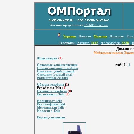
Хостинг предоставлен
DOMEN.com.ua
Украина
Новости
Мелодии
Логотипы
Fun-
Телефоны:
Каталог (
3147
)
Фотогалерея (
3238
)
Н
Домашняя
Мобильные перлы: Эконом
Фото галерея
(
0
)
Основные характеристики
gm940 -
1
Полное описание телефона
Описание одной строкой
Описание (старый вид)
Контекстные ссылки
Обзоры телефона
(
1
)
Все обзоры Telit (
1
)
Отзывы о телефоне
(
0
)
Все отзывы о Telit
(
0
)
Новинки от Telit
Все телефоны Telit
Мелодии для Telit
Новости о Telit
Версия для печати