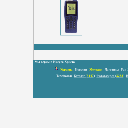
Мы верим в Иисуса Христа
Украина
Новости
Мелодии
Логотипы
Fun-
Телефоны:
Каталог (
3147
)
Фотогалерея (
3238
)
Н