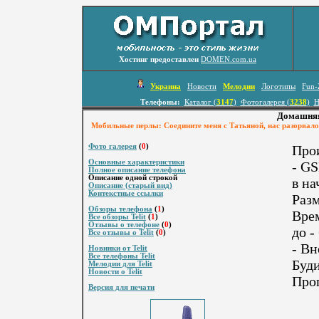
Хостинг предоставлен
DOMEN.com.ua
Украина
Новости
Мелодии
Логотипы
Fun-
Телефоны:
Каталог (
3147
)
Фотогалерея (
3238
)
Н
Домашняя
Мобильные перлы: Соедините меня с Татьяной, нас разорвало! -
Фото галерея
(
0
)
Про
Основные характеристики
- GS
Полное описание телефона
Описание одной строкой
в на
Описание (старый вид)
Контекстные ссылки
Разм
Обзоры телефона
(
1
)
Врем
Все обзоры Telit
(
1
)
Отзывы о телефоне
(
0
)
до -
Все отзывы о Telit
(
0
)
- Вн
Новинки от Telit
Все телефоны Telit
Буди
Мелодии для Telit
Новости о Telit
Про
Версия для печати