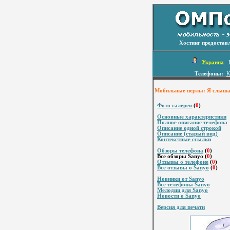
Хостинг предостав
Украина
Телефоны:
К
Мобильные перлы: Я слышал 
Фото галерея
(
0
)
Основные характеристики
Полное описание телефона
Описание одной строкой
Описание (старый вид)
Контекстные ссылки
Обзоры телефона
(
0
)
Все обзоры Sanyo (
0
)
Отзывы о телефоне
(
0
)
Все отзывы о Sanyo
(
0
)
Новинки от Sanyo
Все телефоны Sanyo
Мелодии для Sanyo
Новости о Sanyo
Версия для печати