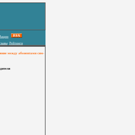
Акции
тзывы
Рейтинги
ояние между абонентами сим-
одителя