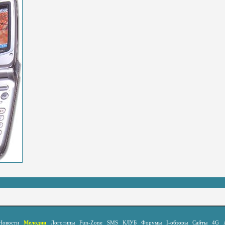
Новости
Мелодии
Логотипы
Fun-Zone
SMS
КЛУБ
Форумы
I-обзоры
Сайты
4G