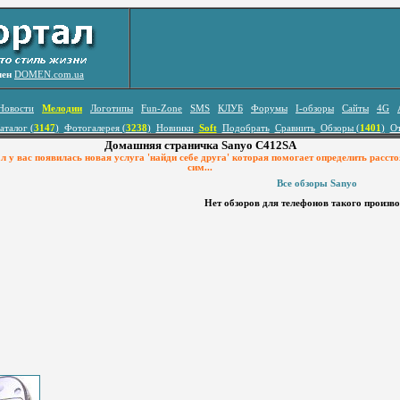
лен
DOMEN.com.ua
Новости
Мелодии
Логотипы
Fun-Zone
SMS
КЛУБ
Форумы
I-обзоры
Сайты
4G
аталог (
3147
)
Фотогалерея (
3238
)
Новинки
Soft
Подобрать
Сравнить
Обзоры (
1401
)
О
Домашняя страничка Sanyo C412SA
у вас появилась новая услуга 'найди себе друга' которая помогает определить расст
сим...
Все обзоры Sanyo
Нет обзоров для телефонов такого произв