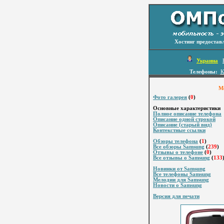
Хостинг предостав
Украина
Телефоны:
К
Мо
Фото галерея
(
0
)
Основные характеристики
Полное описание телефона
Описание одной строкой
Описание (старый вид)
Контекстные ссылки
Обзоры телефона
(
1
)
Все обзоры Samsung
(
239
)
Отзывы о телефоне
(
0
)
Все отзывы о Samsung
(
133
Новинки от Samsung
Все телефоны Samsung
Мелодии для Samsung
Новости о Samsung
Версия для печати