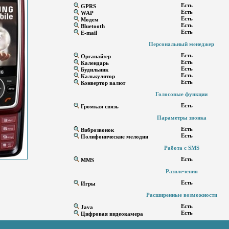
Есть
GPRS
Есть
WAP
Есть
Модем
Есть
Bluetooth
Есть
E-mail
Персональный менеджер
Есть
Органайзер
Есть
Календарь
Есть
Будильник
Есть
Калькулятор
Есть
Конвертор валют
Голосовые функции
Есть
Громкая связь
Параметры звонка
Есть
Виброзвонок
Есть
Полифонические мелодии
Работа с SMS
Есть
MMS
Развлечения
Есть
Игры
Расширенные возможности
Есть
Java
Есть
Цифровая видеокамера