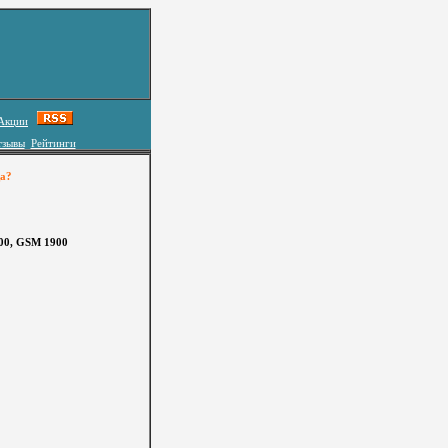
Акции
тзывы
Рейтинги
ца?
00, GSM 1900