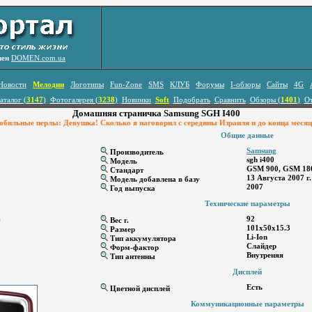
лен
DOMEN.com.ua
Новости
Мелодии
Логотипы
Fun-Zone
SMS
КЛУБ
Форумы
I-обзоры
Сайты
4G
аталог (
3147
)
Фотогалерея (
3238
)
Новинки
Soft
Подобрать
Сравнить
Обзоры (
1401
)
О
Домашняя страничка Samsung SGH I400
бильные перлы: Девушка! Сколько я наговорил с середины Израиля и до конца меся
Общие данные
Samsung
Производитель
sgh i400
Модель
GSM 900, GSM 18
Стандарт
13 Августа 2007 г.
Модель добавлена в базу
2007
Год выпуска
Технические параметры
92
)
Вес г.
101x50x15.3
Размер
Li-Ion
Тип аккумулятора
Слайдер
Форм-фактор
Внутреняя
Тип антенны
Дисплей
Есть
Цветной дисплей
Коммуникационные параметры