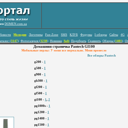
лен
DOMEN.com.ua
Новости
Мелодии
Логотипы
Fun-Zone
SMS
КЛУБ
Форумы
I-обзоры
Сайты
4G
аталог (
3147
)
Фотогалерея (
3238
)
Новинки
Soft
Подобрать
Сравнить
Обзоры (
1401
)
О
Домашняя страничка Pantech GI100
Мобильные перлы: У меня все нормально. Меня пронесло
Все обзоры Pantech
g200 -
1
g500 -
1
g900 -
1
gb300 -
1
gf200 -
1
gf500 -
1
gi100 -
1
,
2
pg1000s -
1
pg1200 -
1
pg1400 -
1
pg1500 -
1