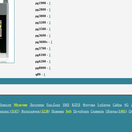
pg1900 -
1
pg2800 -
1
pg3000 -
1
pg3200 -
1
pg3500 -
1
pg3600 -
1
pg3600v -
1
pg3700 -
1
pg6100 -
1
pg6200 -
1
pg8000 -
1
q80 -
1
Новости
Мелодии
Логотипы
Fun-Zone
SMS
КЛУБ
Форумы
I-обзоры
Сайты
4G
аталог (
3147
)
Фотогалерея (
3238
)
Новинки
Soft
Подобрать
Сравнить
Обзоры (
1401
)
О