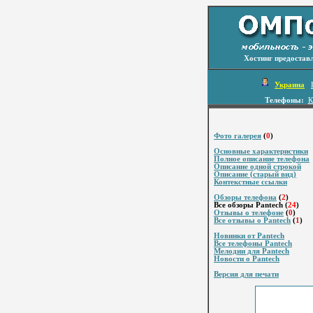
Хостинг предостав
Украина
Телефоны:
К
Фото галерея
(
0
)
Основные характеристики
Полное описание телефона
Описание одной строкой
Описание (старый вид)
Контекстные ссылки
Обзоры телефона
(
2
)
Все обзоры Pantech (
24
)
Отзывы о телефоне
(
0
)
Все отзывы о Pantech
(
1
)
Новинки от Pantech
Все телефоны Pantech
Мелодии для Pantech
Новости о Pantech
Версия для печати