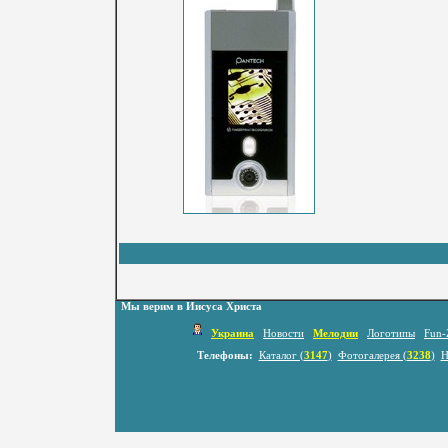
Мы верим в Иисуса Христа
Украина
Новости
Мелодии
Логотипы
Fun-
Телефоны:
Каталог (
3147
)
Фотогалерея (
3238
)
Н