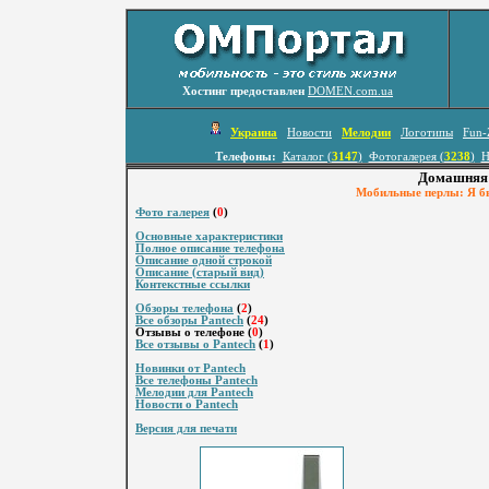
Хостинг предоставлен
DOMEN.com.ua
Украина
Новости
Мелодии
Логотипы
Fun-
Телефоны:
Каталог (
3147
)
Фотогалерея (
3238
)
Н
Домашняя 
Мобильные перлы: Я бы
Фото галерея
(
0
)
Основные характеристики
Полное описание телефона
Описание одной строкой
Описание (старый вид)
Контекстные ссылки
Обзоры телефона
(
2
)
Все обзоры Pantech
(
24
)
Отзывы о телефоне (
0
)
Все отзывы о Pantech
(
1
)
Новинки от Pantech
Все телефоны Pantech
Мелодии для Pantech
Новости о Pantech
Версия для печати