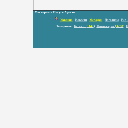
Мы верим в Иисуса Христа
Украина
Новости
Мелодии
Логотипы
Fun-
Телефоны:
Каталог (
3147
)
Фотогалерея (
3238
)
Н