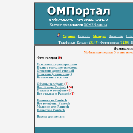
Хостинг предоставлен
DOMEN.com.ua
Украина
Новости
Мелодии
Логотипы
Fun-
Телефоны:
Каталог (
3147
)
Фотогалерея (
3238
)
Н
Домашняя 
Мобильные перлы: У меня телеф
Фото галерея (
0
)
Основные характеристики
Полное описание телефона
Описание одной строкой
Описание (старый вид)
Контекстные ссылки
Обзоры телефона
(
2
)
Все обзоры Pantech
(
24
)
Отзывы о телефоне
(
0
)
Все отзывы о Pantech
(
1
)
Новинки от Pantech
Все телефоны Pantech
Мелодии для Pantech
Новости о Pantech
Версия для печати