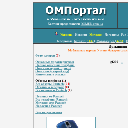
Хостинг предоставлен
DOMEN.com.ua
Украина
Новости
Мелодии
Логотипы
Fun-
Телефоны:
Каталог (
3147
)
Фотогалерея (
3238
)
Н
Домашняя 
Мобильные перлы: У меня батарея садитс
Фото галерея
(
0
)
Основные характеристики
gf200 -
1
Полное описание телефона
Описание одной строкой
Описание (старый вид)
Контекстные ссылки
Обзоры телефона (
1
)
Все обзоры Pantech
(
24
)
Отзывы о телефоне
(
0
)
Все отзывы о Pantech
(
1
)
Новинки от Pantech
Все телефоны Pantech
Мелодии для Pantech
Новости о Pantech
Версия для печати