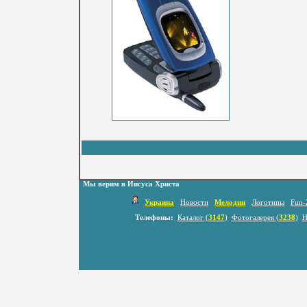
Мы верим в Иисуса Христа
Украина
Новости
Мелодии
Логотипы
Fun-
Телефоны:
Каталог (
3147
)
Фотогалерея (
3238
)
Н