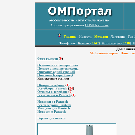
Хостинг предоставлен
DOMEN.com.ua
Украина
Новости
Мелодии
Логотипы
Fun-
Телефоны:
Каталог (
3147
)
Фотогалерея (
3238
)
Н
Домашняя 
Мобильные перлы: Папа, поз
Фото галерея
(
0
)
Основные характеристики
Полное описание телефона
Описание одной строкой
Описание (старый вид)
Контекстные ссылки
Обзоры телефона
(
1
)
Все обзоры Pantech
(
24
)
Отзывы о телефоне
(
0
)
Все отзывы о Pantech
(
1
)
Новинки от Pantech
Все телефоны Pantech
Мелодии для Pantech
Новости о Pantech
Версия для печати