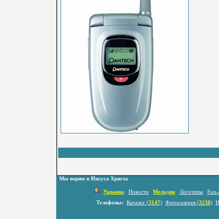
Мы верим в Иисуса Христа
Украина
Новости
Мелодии
Логотипы
Fun-
Телефоны:
Каталог (
3147
)
Фотогалерея (
3238
)
Н