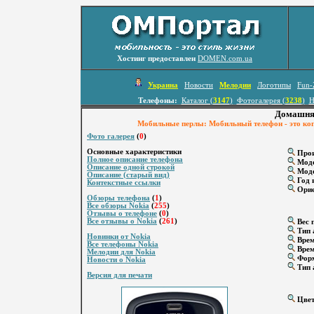
Хостинг предоставлен
DOMEN.com.ua
Украина
Новости
Мелодии
Логотипы
Fun-
Телефоны:
Каталог (
3147
)
Фотогалерея (
3238
)
Н
Домашняя
Мобильные перлы: Мобильный телефон - это когд
Фото галерея
(
0
)
Основные характеристики
Прои
Полное описание телефона
Мод
Описание одной строкой
Моде
Описание (старый вид)
Год 
Контекстные ссылки
Орие
Обзоры телефона
(
1
)
Все обзоры Nokia
(
255
)
Отзывы о телефоне
(
0
)
Все отзывы о Nokia
(
261
)
Вес г
Тип 
Новинки от Nokia
Врем
Все телефоны Nokia
Врем
Мелодии для Nokia
Форм
Новости о Nokia
Тип 
Версия для печати
Цвет