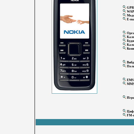
GPR
WA
Мод
E-ma
Орга
Кале
Буди
Каль
Конв
Вибр
Поли
EMS
MM
Игр
Цифр
FM-п