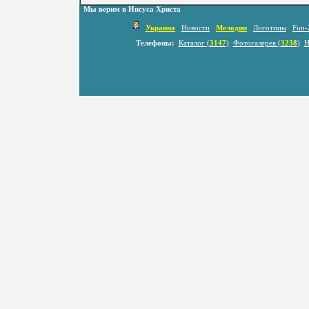
Мы верим в Иисуса Христа
Украина
Новости
Мелодии
Логотипы
Fun-
Телефоны:
Каталог (
3147
)
Фотогалерея (
3238
)
Н