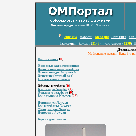
Хостинг предоставлен
DOMEN.com.ua
Украина
Новости
Мелодии
Логотипы
Fun-
Телефоны:
Каталог (
3147
)
Фотогалерея (
3238
)
Н
Домашняя
Мобильные перлы: Какой у вас
Фото галерея
(
0
)
Основные характеристики
Полное описание телефона
Описание одной строкой
Описание (старый вид)
Контекстные ссылки
Обзоры телефона (
0
)
Все обзоры Newgen
(
1
)
Отзывы о телефоне
(
0
)
Все отзывы о Newgen
(
23
)
Новинки от Newgen
Все телефоны Newgen
Мелодии для Newgen
Новости о Newgen
Версия для печати