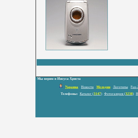
Мы верим в Иисуса Христа
Украина
Новости
Мелодии
Логотипы
Fun-
Телефоны:
Каталог (
3147
)
Фотогалерея (
3238
)
Н