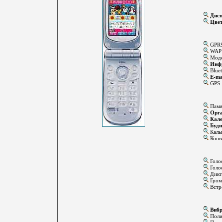
Дисп
Цвет
GPR
WAP
Мод
Инфр
Bluet
E-ma
GPS
Памят
Орга
Кале
Буди
Каль
Конв
Голо
Голос
Дикт
Громк
Встр
Вибр
Поли