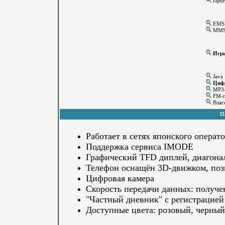
Прог
EMS
MM
Игр
Java
Цифр
MP3-
FM-п
Влаго
П
Работает в сетях японского опер
Поддержка сервиса IMODE
Графический TFD диплей, диагональ
Телефон оснащён 3D-движком, поз
Цифровая камера
Скорость передачи данных: получени
"Частный дневник" с регистрацией
Доступные цвета: розовый, черный