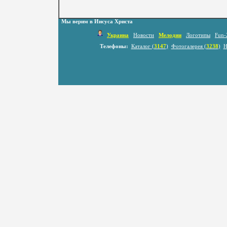
Мы верим в Иисуса Христа
Украина
Новости
Мелодии
Логотипы
Fun-
Телефоны:
Каталог (
3147
)
Фотогалерея (
3238
)
Н