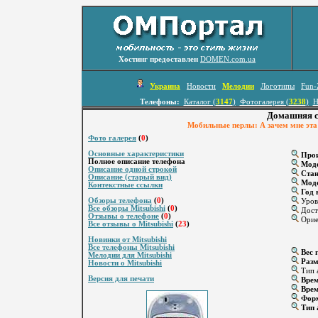
Хостинг предоставлен
DOMEN.com.ua
Украина
Новости
Мелодии
Логотипы
Fun-
Телефоны:
Каталог (
3147
)
Фотогалерея (
3238
)
Н
Домашняя ст
Мобильные перлы: А зачем мне эта у
Фото галерея
(
0
)
Основные характеристики
Прои
Полное описание телефона
Мод
Описание одной строкой
Стан
Описание (старый вид)
Моде
Контекстные ссылки
Год 
Обзоры телефона
(
0
)
Уров
Все обзоры Mitsubishi
(
0
)
Дост
Отзывы о телефоне
(
0
)
Ориен
Все отзывы о Mitsubishi
(
23
)
Новинки от Mitsubishi
Все телефоны Mitsubishi
Вес г
Мелодии для Mitsubishi
Разм
Новости о Mitsubishi
Тип 
Версия для печати
Врем
Врем
Форм
Тип 