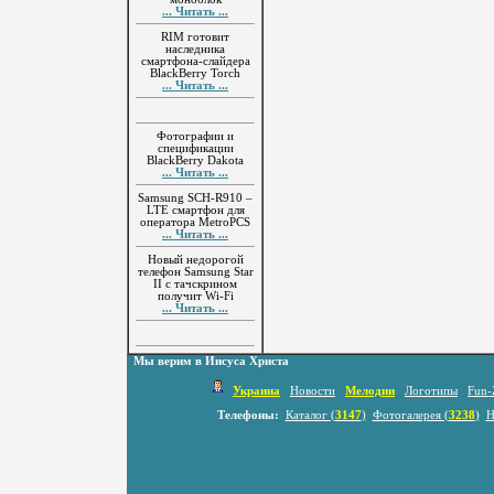
... Читать ...
RIM готовит
наследника
смартфона-слайдера
BlackBerry Torch
... Читать ...
Фотографии и
спецификации
BlackBerry Dakota
... Читать ...
Samsung SCH-R910 –
LTE смартфон для
оператора MetroPCS
... Читать ...
Новый недорогой
телефон Samsung Star
II с тачскрином
получит Wi-Fi
... Читать ...
Мы верим в Иисуса Христа
Украина
Новости
Мелодии
Логотипы
Fun-
Телефоны:
Каталог (
3147
)
Фотогалерея (
3238
)
Н