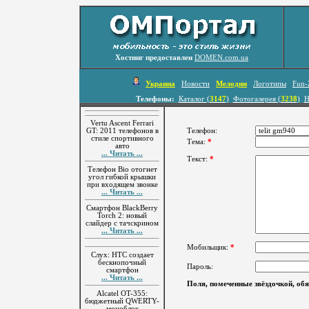
Хостинг предоставлен
DOMEN.com.ua
Украина
Новости
Мелодии
Логотипы
Fun-
Телефоны:
Каталог (
3147
)
Фотогалерея (
3238
)
Н
Vertu Ascent Ferrari
GT: 2011 телефонов в
Телефон:
стиле спортивного
Тема:
*
авто
... Читать ...
Текст:
*
Телефон Bio отогнет
угол гибкой крышки
при входящем звонке
... Читать ...
Смартфон BlackBerry
Torch 2: новый
слайдер с тачскрином
... Читать ...
Мобильщик:
*
Слух: HTC создает
бескнопочный
Пароль:
смартфон
... Читать ...
Поля, помеченные звёздочкой, обя
Alcatel OT-355:
бюджетный QWERTY-
моноблок