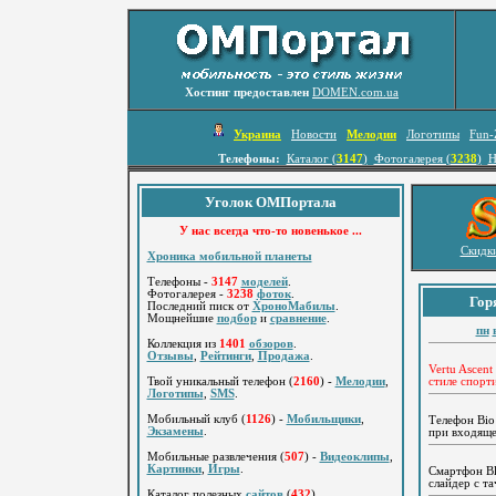
Хостинг предоставлен
DOMEN.com.ua
Украина
Новости
Мелодии
Логотипы
Fun-
Телефоны:
Каталог (
3147
)
Фотогалерея (
3238
)
Н
Уголок ОМПортала
У нас всегда что-то новенькое ...
Скидки
Хроника мобильной планеты
Телефоны -
3147
моделей
.
Фотогалерея -
3238
фоток
.
Гор
Последний писк от
ХроноМабилы
.
Мощнейшие
подбор
и
сравнение
.
пн
Коллекция из
1401
обзоров
.
Отзывы
,
Рейтинги
,
Продажа
.
Vertu Ascent
Твой уникальный телефон (
2160
) -
Мелодии
,
стиле спорт
Логотипы
,
SMS
.
Мобильный клуб (
1126
) -
Мобильщики
,
Телефон Bio
Экзамены
.
при входящ
Мобильные развлечения (
507
) -
Видеоклипы
,
Картинки
,
Игры
.
Смартфон Bl
слайдер с 
Каталог полезных
сайтов
(
432
).