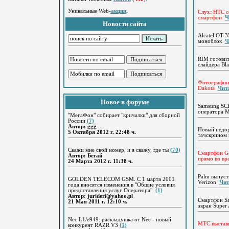
Уникальные Web-
акции
.
Слух: HTC с
смартфон
Ч
Новости сайта
Alcatel OT
моноблок
Ч
RIM готовит
слайдера Bl
Фотографии 
Dakota
Чита
Новое в форуме
Samsung SC
оператора 
"МегаФон" собирает "кричалки" для сборной
России
(7)
Автор: ggg
Новый недор
5 Октября 2012 г. 22:48 ч.
тачскрином
Скажи мне свой номер, и я скажу, где ты
(70)
Смартфон Go
Автор: Бегай
прямо во вр
24 Марта 2012 г. 11:38 ч.
Palm выпуст
GOLDEN TELECOM GSM. С 1 марта 2001
Verizon
Чита
года вносятся изменения в "Общие условия
предоставления услуг Оператора".
(1)
Автор: jurideri@yahoo.pl
Смартфон Sa
21 Мая 2011 г. 12:10 ч.
экран Supe
Nec L1/e949: раскладушка от Nec - новый
МТС выстави
конкурент RAZR V3
(1)