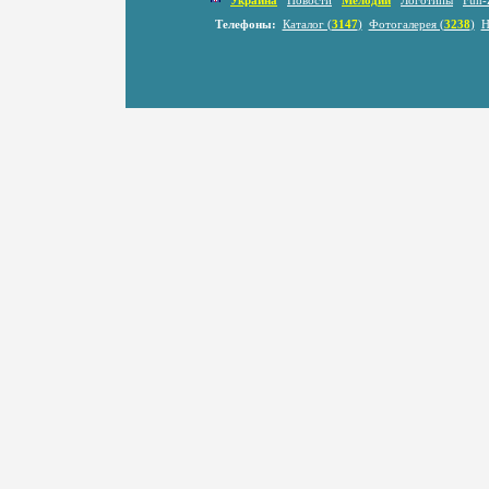
Украина
Новости
Мелодии
Логотипы
Fun-
Телефоны:
Каталог (
3147
)
Фотогалерея (
3238
)
Н