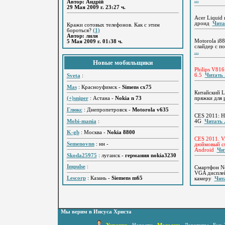
...
Автор: Андрій
29 Мая 2009 г. 23:27 ч.
Acer Liquid
дроид
Читат
Кражи сотовых телефонов. Как с этим
бороться?
(1)
Автор: лиля
Motorola i
5 Мая 2009 г. 01:38 ч.
слайдер с п
...
Новые мобильщики
Philips V81
6.5
Читать .
Sveta
:
Mas
: Красноуфимск -
Simens cx75
Китайский Lo
пряжки для
(+)sniper
: Астана -
Nokia n 73
Глюкс
: Днепропетровск -
Motorola v635
CES 2011: H
Mobi-mania
:
4G
Читать .
K-gb
: Москва -
Nokia 8800
CES 2011. Vi
Semenovnn
: нн -
дюймовый см
Android
Чит
Skoda25975
: луганск -
германия nokia3230
Impulse
:
Смартфон No
VGA диспле
Lescorp
: Казань -
Siemens m65
камеру
Чита
Мы верим в Иисуса Христа